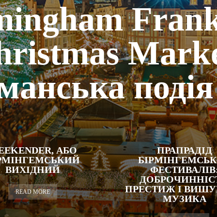
mingham Frank
hristmas Marke
манська подія
EEKENDER, АБО
ПРАПРАДІД
РМІНГЕМСЬКИЙ
БІРМІНГЕМСЬ
ВИХІДНИЙ
ФЕСТИВАЛІВ
ДОБРОЧИННІСТ
ПРЕСТИЖ І ВИШ
READ MORE
МУЗИКА