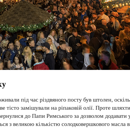
ку
живали під час різдвяного посту був штолен, оскіль
ве тісто замішували на ріпаковій олії. Проте шляхт
вернулися до Папи Римського за дозволом додавати у
ться з великою кількістю солодковершкового масла в