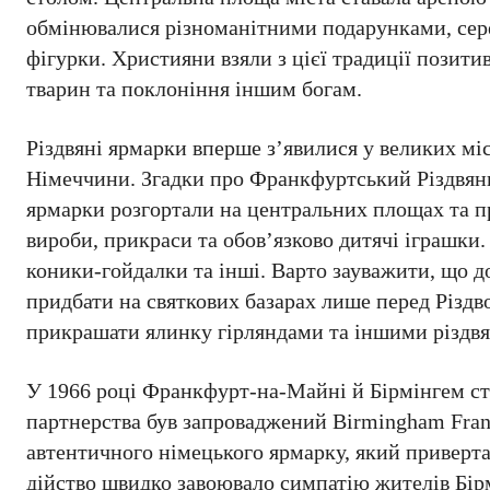
обмінювалися різноманітними подарунками, серед
фігурки. Християни взяли з цієї традиції позит
тварин та поклоніння іншим богам.
Різдвяні ярмарки вперше з’явилися у великих міс
Німеччини. Згадки про Франкфуртський Різдвяни
ярмарки розгортали на центральних площах та пр
вироби, прикраси та обов’язково дитячі іграшки.
коники-гойдалки та інші. Варто зауважити, що д
придбати на святкових базарах лише перед Різдво
прикрашати ялинку гірляндами та іншими різдв
У 1966 році Франкфурт-на-Майні й Бірмінгем ст
партнерства був запроваджений Birmingham Frank
автентичного німецького ярмарку, який приверта
дійство швидко завоювало симпатію жителів Бір