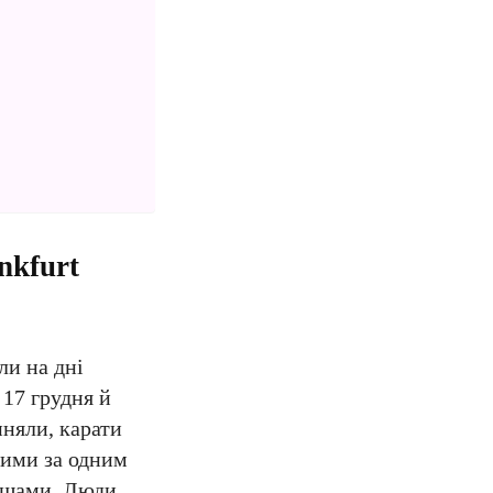
nkfurt
ли на дні
 17 грудня й
иняли, карати
 ними за одним
лощами. Люди