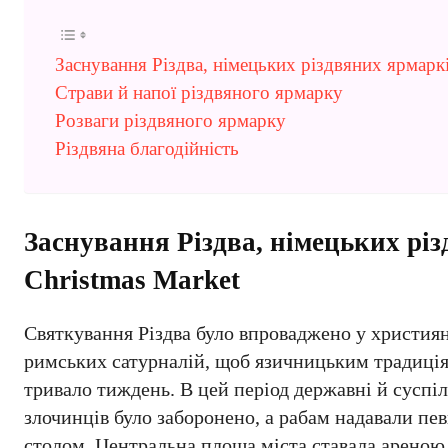
Заснування Різдва, німецьких різдвяних ярмаркі
Страви й напої різдвяного ярмарку
Розваги різдвяного ярмарку
Різдвяна благодійність
Заснування Різдва, німецьких рі
Christmas Market
Святкування Різдва було впроваджено у християн
римських сатурналій, щоб язичницьким традиціям
тривало тиждень. В цей період державні й суспіл
злочинців було заборонено, а рабам надавали пев
столом. Центральна площа міста ставала ареною