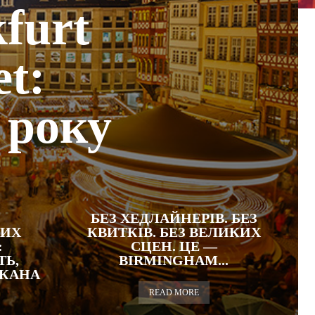
furt
t:
 року
БЕЗ ХЕДЛАЙНЕРІВ. БЕЗ
КИХ
КВИТКІВ. БЕЗ ВЕЛИКИХ
:
СЦЕН. ЦЕ —
Ь,
BIRMINGHAM...
УКАНА
READ MORE