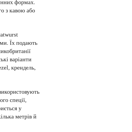
вунних формах.
го з кавою або
atwurst
ями. Їх подають
ликобританії
ькі варіанти
zel, крендель,
 використовують
ого спеції,
риється у
ілька метрів й