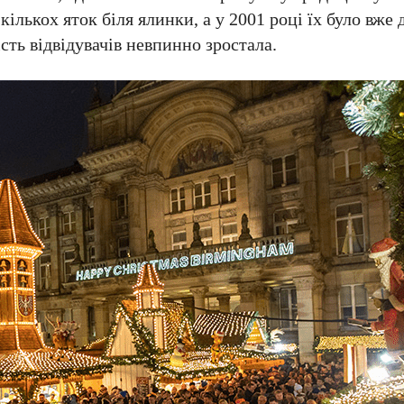
лькох яток біля ялинки, а у 2001 році їх було вже 
сть відвідувачів невпинно зростала.