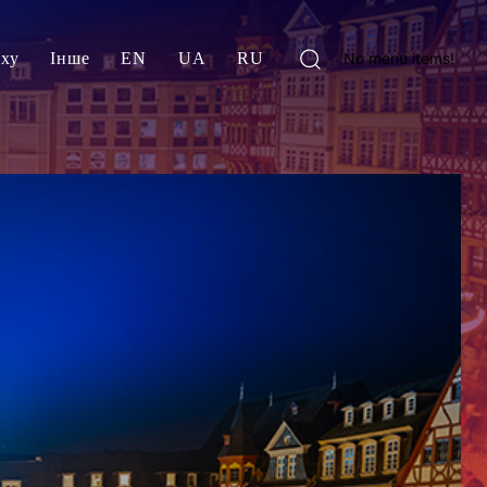
іху
Інше
EN
UA
RU
No menu items!