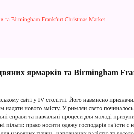
в та Birmingham Frankfurt Christmas Market
здвяних ярмарків та Birmingham Fra
ському світі у IV столітті. Його навмисно призначи
 надати нового змісту. У римлян свято починалось
ьні справи та навчальні процеси для молоді призуп
ні пільги: право носити одежу господарів та їсти с
 для народних гулянь, наповнених радістю та весе