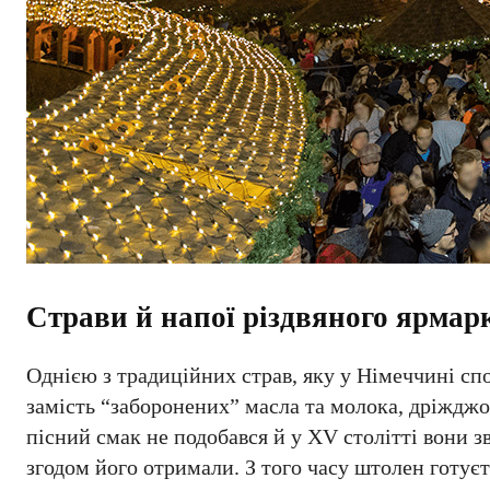
Страви й напої різдвяного ярмар
Однією з традиційних страв, яку у Німеччині спо
замість “заборонених” масла та молока, дріжджо
пісний смак не подобався й у XV столітті вони з
згодом його отримали. З того часу штолен готує