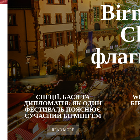
Bir
C
флаг
СПЕЦІЇ, БАСИ ТА
W
ДИПЛОМАТІЯ: ЯК ОДИН
БІ
ФЕСТИВАЛЬ ПОЯСНЮЄ
СУЧАСНИЙ БІРМІНГЕМ
READ MORE