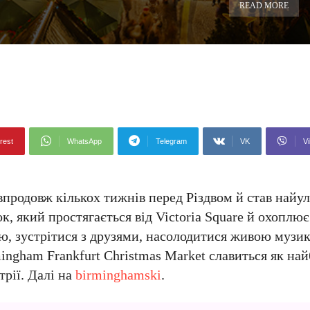
READ MORE
rest
WhatsApp
Telegram
VK
Vi
 впродовж кількох тижнів перед Різдвом й став най
к, який простягається від Victoria Square й охоплює
ю, зустрітися з друзями, насолодитися живою музи
ingham Frankfurt Christmas Market славиться як на
рії. Далі на
birminghamski
.