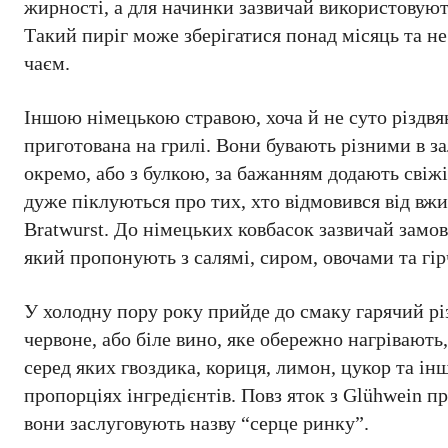
жирності, а для начинки зазвичай використовуют
Такий пиріг може зберігатися понад місяць та не
чаєм.
Іншою німецькою стравою, хоча й не суто різдвя
приготована на грилі. Вони бувають різними в за
окремо, або з булкою, за бажанням додають свіжі
дуже піклуються про тих, хто відмовився від вж
Bratwurst. До німецьких ковбасок зазвичай замо
який пропонують з салямі, сиром, овочами та гі
У холодну пору року прийде до смаку гарячий р
червоне, або біле вино, яке обережно нагрівають
серед яких гвоздика, кориця, лимон, цукор та ін
пропорціях інгредієнтів. Повз яток з Glühwein п
вони заслуговують назву “серце ринку”.