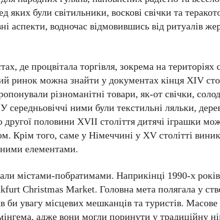
 яких були світильники, воскові свічки та теракото
ивні аспекти, водночас відмовившись від ритуалів 
тах, де процвітала торгівля, зокрема на територіях 
й ринок можна знайти у документах кінця XIV стол
опонували різноманітні товари, як-от свічки, солод
 У середньовіччі ними були текстильні ляльки, дерев
о другої половини XVII століття дитячі іграшки мо
м. Крім того, саме у Німеччині у XV столітті вини
яними елементами.
али містами-побратимами. Наприкінці 1990-х років
furt Christmas Market. Головна мета полягала у ств
в би увагу місцевих мешканців та туристів. Масове
мінгема, адже вони могли поринути у традиційну н