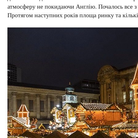
атмосферу не покидаючи Англію. Почалось все з кі
Протягом наступних років площа ринку та кількі