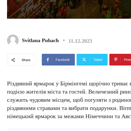
Svitlana Puhach
11.12.2023
Facebook
Twitter
Pinte
Share
Різдвяний ярмарок у Бірмінгемі щорічно триває
подією жителів міста та гостей. Величезний рино
служить чудовим місцем, щоб погуляти з родино
різдвяними стравами та вибрати подарунки. Birm
німецький ярмарок за межами Німеччини та Авст