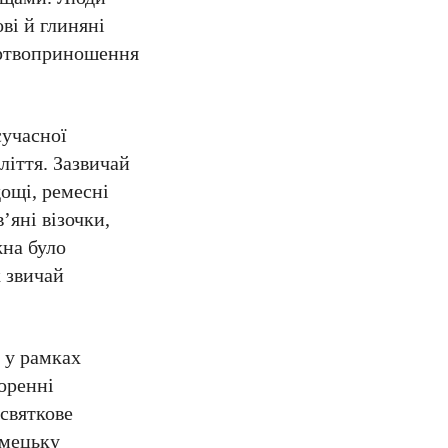
ві й глиняні
жертвоприношення
сучасної
іття. Зазвичай
ощі, ремесні
’яні візочки,
жна було
к звичай
 у рамках
оренні
 святкове
імецьку