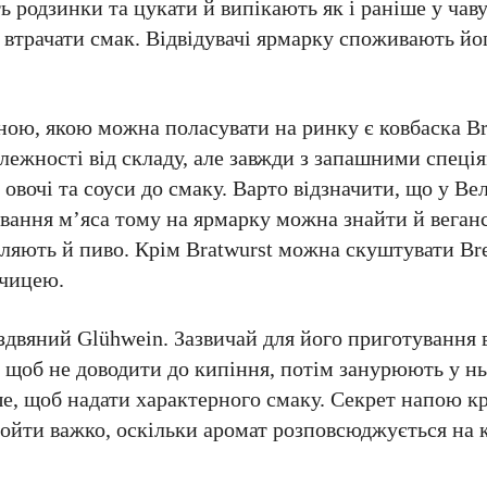
ь родзинки та цукати й випікають як і раніше у ча
 втрачати смак. Відвідувачі ярмарку споживають йо
ною, якою можна поласувати на ринку є ковбаска Br
лежності від складу, але завжди з запашними спеці
 овочі та соуси до смаку. Варто відзначити, що у Ве
ивання м’яса тому на ярмарку можна знайти й веганс
вляють й пиво. Крім Bratwurst можна скуштувати Bre
рчицею.
іздвяний Glühwein. Зазвичай для його приготування
, щоб не доводити до кипіння, потім занурюють у нь
ше, щоб надати характерного смаку. Секрет напою к
ройти важко, оскільки аромат розповсюджується на к