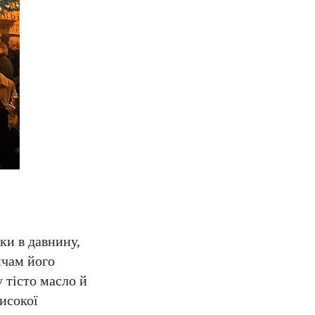
ки в давнину,
ичам його
 тісто масло й
исокої