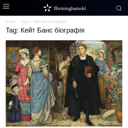
Birminghamski
Home
Tags
Кейт Банс біографія
Tag: Кейт Банс біографія