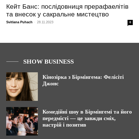
Кейт Банс: послідовниця прерафаелітів
та внесок у сакральне мистецтво
Svitlana Puhach
-
28.11.2023
0
SHOW BUSINESS
Кінозірка з Бірмінгема: Фелісіті
Джонс
Комедійні шоу в Бірмінгемі та його
передмісті — це завжди сміх,
настрій і позитив