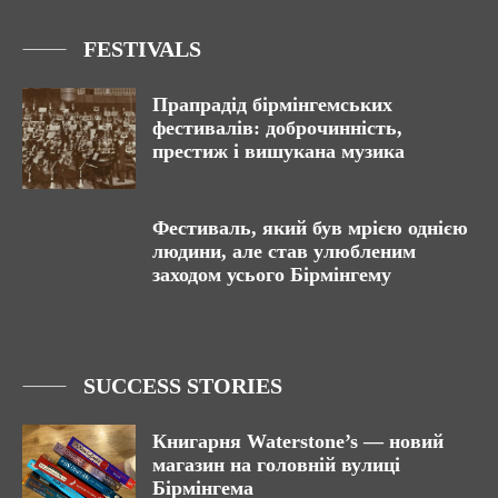
FESTIVALS
Прапрадід бірмінгемських
фестивалів: доброчинність,
престиж і вишукана музика
Фестиваль, який був мрією однією
людини, але став улюбленим
заходом усього Бірмінгему
SUCCESS STORIES
Книгарня Waterstone’s — новий
магазин на головній вулиці
Бірмінгема