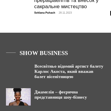
прерафаелітів та внесок у
сакральне мистецтво
Svitlana Puhach
-
28.11.2023
SHOW BUSINESS
Всесвітньо відомий артист балету
Карлос Акоста, який вважав
балет нісенітницею
Джамелія – феєрична
представниця шоу-бізнесу