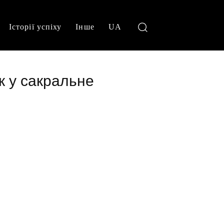
Історії успіху
Інше
UA
No menu items!
к у сакральне