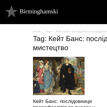
Birminghamski
Home
Tags
Кейт Банс: послідовниця прерафаелі
Tag: Кейт Банс: посл
мистецтво
Кейт Банс: послідовниця