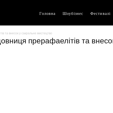
Головна
Шоубізнес
Фестивалі
тів та внесок у сакральне мистецтво
ідовниця прерафаелітів та внесо