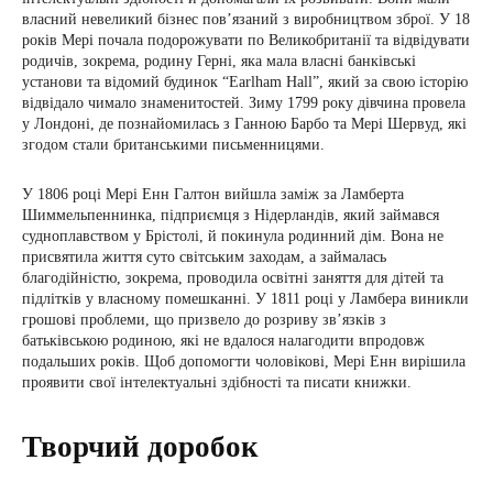
власний невеликий бізнес пов’язаний з виробництвом зброї. У 18
років Мері почала подорожувати по Великобританії та відвідувати
родичів, зокрема, родину Герні, яка мала власні банківські
установи та відомий будинок “Earlham Hall”, який за свою історію
відвідало чимало знаменитостей. Зиму 1799 року дівчина провела
у Лондоні, де познайомилась з Ганною Барбо та Мері Шервуд, які
згодом стали британськими письменницями.
У 1806 році Мері Енн Галтон вийшла заміж за Ламберта
Шиммельпеннинка, підприємця з Нідерландів, який займався
судноплавством у Брістолі, й покинула родинний дім. Вона не
присвятила життя суто світським заходам, а займалась
благодійністю, зокрема, проводила освітні заняття для дітей та
підлітків у власному помешканні. У 1811 році у Ламбера виникли
грошові проблеми, що призвело до розриву зв’язків з
батьківською родиною, які не вдалося налагодити впродовж
подальших років. Щоб допомогти чоловікові, Мері Енн вирішила
проявити свої інтелектуальні здібності та писати книжки.
Творчий доробок