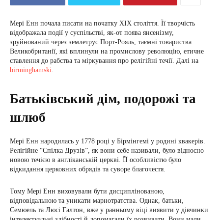
Мері Енн почала писати на початку ХІХ століття. Її творчість
відображала події у суспільстві, як-от поява янсенізму,
зруйнований через землетрус Порт-Рояль, таємні товариства
Великобританії, які вплинули на промислову революцію, етичне
ставлення до рабства та міркування про релігійні течії. Далі на
birminghamski
.
Батьківський дім, подорожі та
шлюб
Мері Енн народилась у 1778 році у Бірмінгемі у родині квакерів.
Релігійне “Спілка Друзів”, як вони себе називали, було відносно
новою течією в англіканській церкві. ЇЇ особливістю було
відкидання церковних обрядів та суворе благочестя.
Тому Мері Енн виховували бути дисциплінованою,
відповідальною та уникати марнотратства. Однак, батьки,
Семюель та Люсі Галтон, вже у ранньому віці виявити у дівчинки
інтелектуальні здібності й допомагали їх розвивати. Вони мали