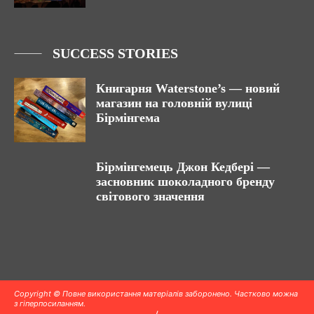
SUCCESS STORIES
Книгарня Waterstone’s — новий
магазин на головній вулиці
Бірмінгема
Бірмінгемець Джон Кедбері —
засновник шоколадного бренду
світового значення
Copyright © Повне використання матеріалів заборонено. Частково можна
з гіперпосиланням.