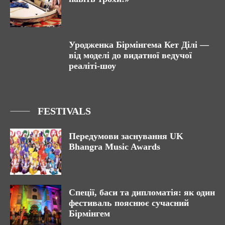
Уродженка Бірмінгема Кет Ділі —
від моделі до видатної ведучої
реаліті-шоу
FESTIVALS
Передумови заснування UK
Bhangra Music Awards
Спеції, баси та дипломатія: як один
фестиваль пояснює сучасний
Бірмінгем