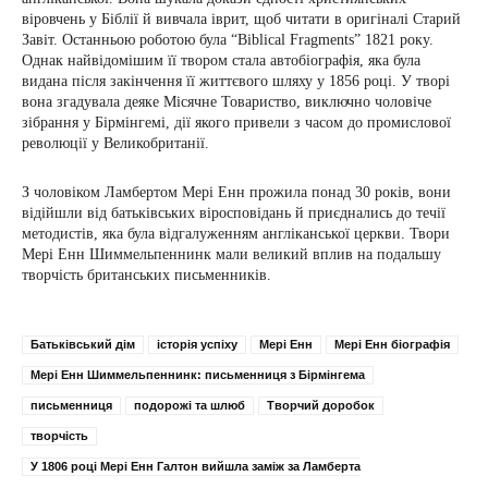
віровчень у Біблії й вивчала іврит, щоб читати в оригіналі Старий
Завіт. Останньою роботою була “Biblical Fragments” 1821 року.
Однак найвідомішим її твором стала автобіографія, яка була
видана після закінчення її життєвого шляху у 1856 році. У творі
вона згадувала деяке Місячне Товариство, виключно чоловіче
зібрання у Бірмінгемі, дії якого привели з часом до промислової
революції у Великобританії.
З чоловіком Ламбертом Мері Енн прожила понад 30 років, вони
відійшли від батьківських віросповідань й приєднались до течії
методистів, яка була відгалуженням англіканської церкви. Твори
Мері Енн Шиммельпеннинк мали великий вплив на подальшу
творчість британських письменників.
Батьківський дім
історія успіху
Мері Енн
Мері Енн біографія
Мері Енн Шиммельпеннинк: письменниця з Бірмінгема
письменниця
подорожі та шлюб
Творчий доробок
творчість
У 1806 році Мері Енн Галтон вийшла заміж за Ламберта