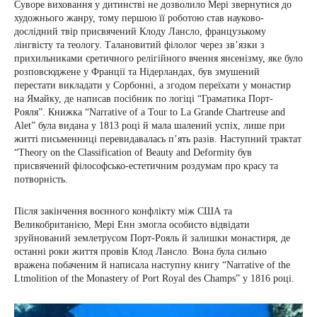
Суворе виховання у дитинстві не дозволило Мері звернутися до
художнього жанру, тому першою її роботою став науково-
дослідний твір присвячений Клоду Лансло, французькому
лінгвісту та теологу. Талановитий філолог через зв’язки з
прихильниками єретичного релігійного вчення янсенізму, яке було
розповсюджене у Франції та Нідерландах, був змушений
перестати викладати у Сорбонні, а згодом переїхати у монастир
на Ямайку, де написав посібник по логіці “Граматика Порт-
Рояля”. Книжка “Narrative of a Tour to La Grande Chartreuse and
Alet” була видана у 1813 році й мала шалений успіх, лише при
житті письменниці перевидавалась п’ять разів. Наступний трактат
“Theory on the Classification of Beauty and Deformity був
присвячений філософсько-естетичним роздумам про красу та
потворність.
Після закінчення воєнного конфлікту між США та
Великобританією, Мері Енн змогла особисто відвідати
зруйнований землетрусом Порт-Рояль й залишки монастиря, де
останні роки життя провів Клод Лансло. Вона була сильно
вражена побаченим й написала наступну книгу “Narrative of the
Ltmolition of the Monastery of Port Royal des Champs” у 1816 році.