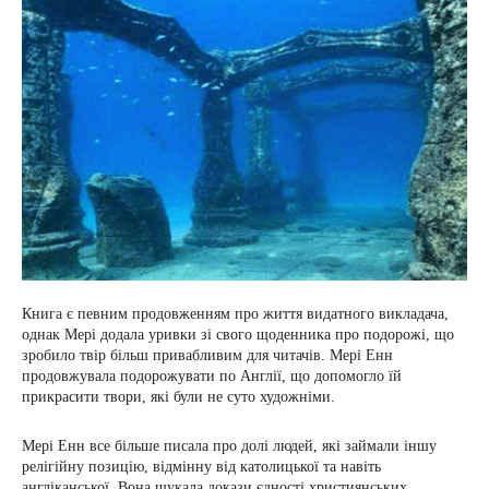
Книга є певним продовженням про життя видатного викладача,
однак Мері додала уривки зі свого щоденника про подорожі, що
зробило твір більш привабливим для читачів. Мері Енн
продовжувала подорожувати по Англії, що допомогло їй
прикрасити твори, які були не суто художніми.
Мері Енн все більше писала про долі людей, які займали іншу
релігійну позицію, відмінну від католицької та навіть
англіканської. Вона шукала докази єдності християнських