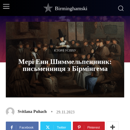
Birminghamski
ІСТОРІЇ УСПІХУ
Мері Енн Шиммельпеннинк:
письменниця з Бірмінгема
Svitlana Puhach
29.11.2023
Facebook
Twitter
Pinterest