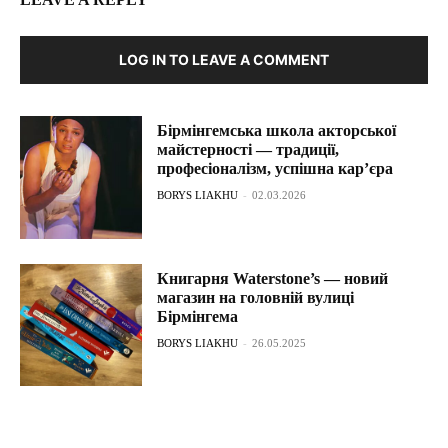
LOG IN TO LEAVE A COMMENT
Бірмінгемська школа акторської
майстерності — традиції,
професіоналізм, успішна кар’єра
BORYS LIAKHU
-
02.03.2026
Книгарня Waterstone’s — новий
магазин на головній вулиці
Бірмінгема
BORYS LIAKHU
-
26.05.2025