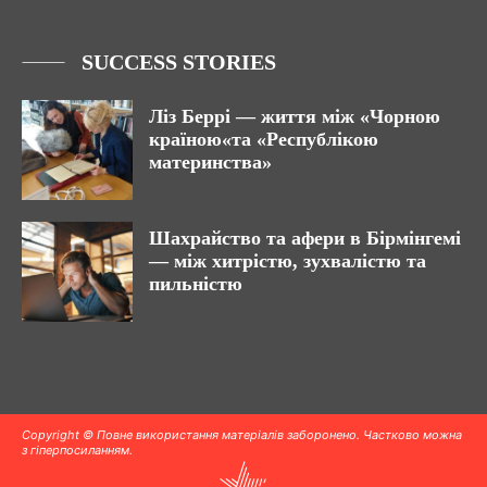
SUCCESS STORIES
Ліз Беррі — життя між «Чорною
країною«та «Республікою
материнства»
Шахрайство та афери в Бірмінгемі
— між хитрістю, зухвалістю та
пильністю
Copyright © Повне використання матеріалів заборонено. Частково можна
з гіперпосиланням.