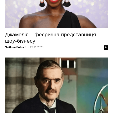
Джамелія – феєрична представниця
шоу-бізнесу
Svitlana Puhach
-
22.11.2023
0