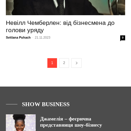
Невілл Чемберлен: від бізнесмена до
голови уряду
Svitlana Puhach
-
21.11.2023
0
1
2
SHOW BUSINESS
Джамелія – феєрична
представниця шоу-бізнесу