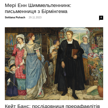
Мері Енн Шиммельпеннинк:
письменниця з Бірмінгема
Svitlana Puhach
-
29.11.2023
0
Кейт Банс: послідовниця прерафаелітів