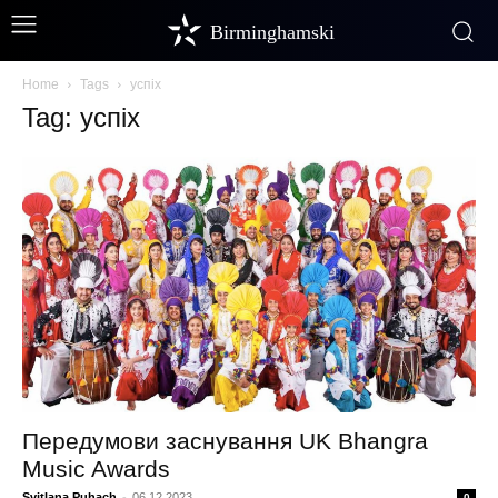
Birminghamski
Home
Tags
успіх
Tag: успіх
Передумови заснування UK Bhangra
Music Awards
Svitlana Puhach
-
06.12.2023
0