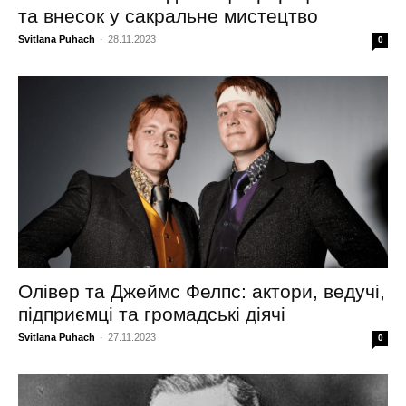
та внесок у сакральне мистецтво
Svitlana Puhach
-
28.11.2023
0
Олівер та Джеймс Фелпс: актори, ведучі,
підприємці та громадські діячі
Svitlana Puhach
-
27.11.2023
0