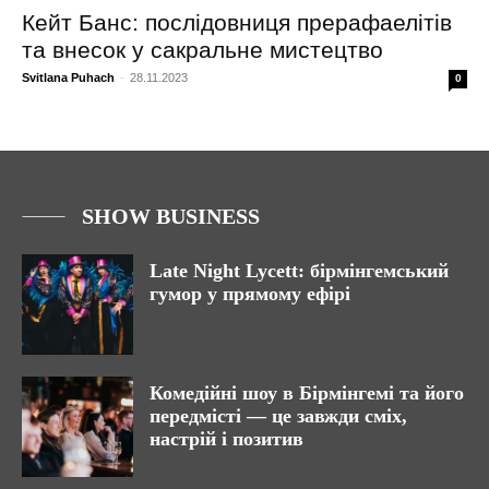
Кейт Банс: послідовниця прерафаелітів
та внесок у сакральне мистецтво
Svitlana Puhach
-
28.11.2023
0
SHOW BUSINESS
Late Night Lycett: бірмінгемський
гумор у прямому ефірі
Комедійні шоу в Бірмінгемі та його
передмісті — це завжди сміх,
настрій і позитив