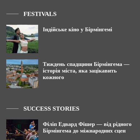
FESTIVALS
Індійське кіно у Бірмінгемі
Тиждень спадщини Бірмінгема —
історія міста, яка зацікавить
кожного
SUCCESS STORIES
Філіп Едвард Фішер — від рідного
Бірмінгема до міжнародних сцен