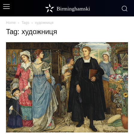
Birminghamski
Home
Tags
художниця
Tag: художниця